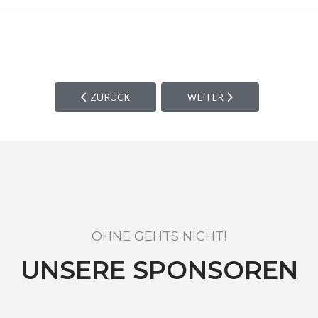
VORHERIGER BEITRAG: SPORTPLATZ, VEREINSHE
NÄCHSTER BEITRAG: OFF 
ZURÜCK
WEITER
OHNE GEHTS NICHT!
UNSERE SPONSOREN