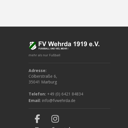
mehr als nur Fußball
Adresse:
Cölberstraße 6,
35041 Marburg
Telefon:
+49 (0) 6421 84834
Email:
info@fvwehrda.de