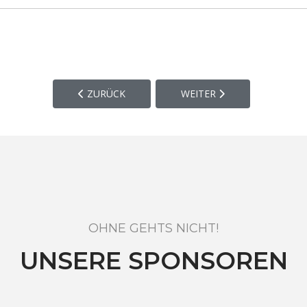
VORHERIGER BEITRAG: SPORTPLATZ, VEREINSHE
NÄCHSTER BEITRAG: OFF 
ZURÜCK
WEITER
OHNE GEHTS NICHT!
UNSERE SPONSOREN