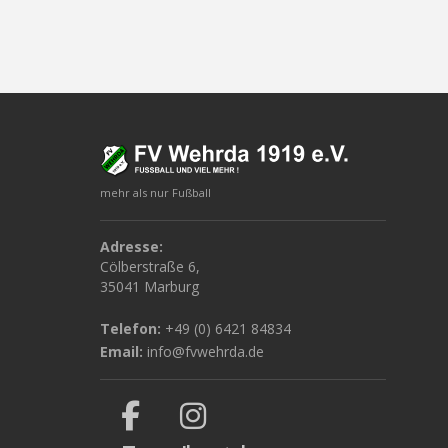
mehr als nur Fußball
Adresse:
Cölberstraße 6,
35041 Marburg
Telefon:
+49 (0) 6421 84834
Email:
info@fvwehrda.de