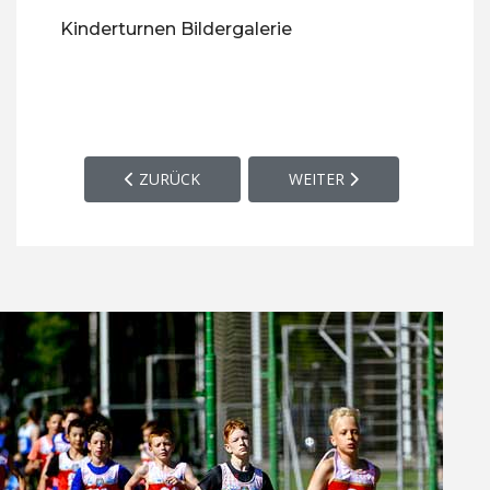
Kinderturnen Bildergalerie
VORHERIGER BEITRAG: HERREN­GYMNASTIK
NÄCHSTER BEITRAG: LEICH
ZURÜCK
WEITER