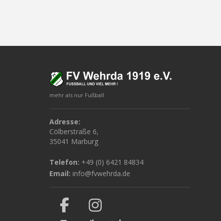
mehr als nur Fußball
Adresse:
Cölberstraße 6,
35041 Marburg
Telefon:
+49 (0) 6421 84834
Email:
info@fvwehrda.de