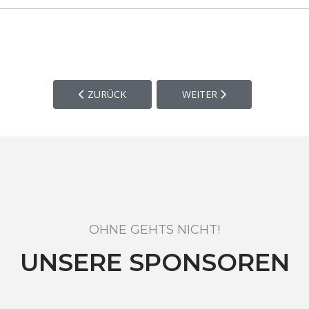
VORHERIGER BEITRAG: SPORTPLATZ, VEREINSHE
NÄCHSTER BEITRAG: OFF 
ZURÜCK
WEITER
OHNE GEHTS NICHT!
UNSERE SPONSOREN